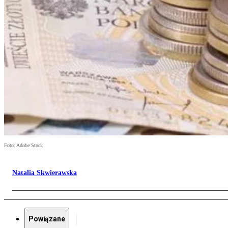
Foto: Adobe Stock
Natalia Skwierawska
Powiązane