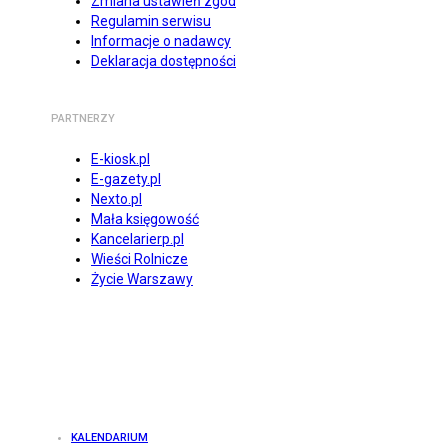
Zmiana ustawień zgód
Regulamin serwisu
Informacje o nadawcy
Deklaracja dostępności
PARTNERZY
E-kiosk.pl
E-gazety.pl
Nexto.pl
Mała księgowość
Kancelarierp.pl
Wieści Rolnicze
Życie Warszawy
KALENDARIUM