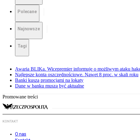
Polecane
Najnowsze
Tagi
Awaria BLIKa. Wicepremier informuje o możliwym ataku hak
Najlepsze konta oszczędnościowe. Nawet 8 proc. w skali roku
Banki kuszą promocjami na lokaty
Dane w banku muszą być aktualne
Promowane treści
KONTAKT
O nas