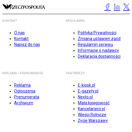
KONTAKT
REGULAMIN
O nas
Polityka Prywatności
Kontakt
Zmiana ustawień zgód
Napisz do nas
Regulamin serwisu
Informacje o nadawcy
Deklaracja dostępności
REKLAMA I PRENUMERATA
PARTNERZY
Reklama
E-kiosk.pl
Ogłoszenia
E-gazety.pl
Prenumerata
Nexto.pl
Archiwum
Mała księgowość
Kancelarierp.pl
Wieści Rolnicze
Życie Warszawy