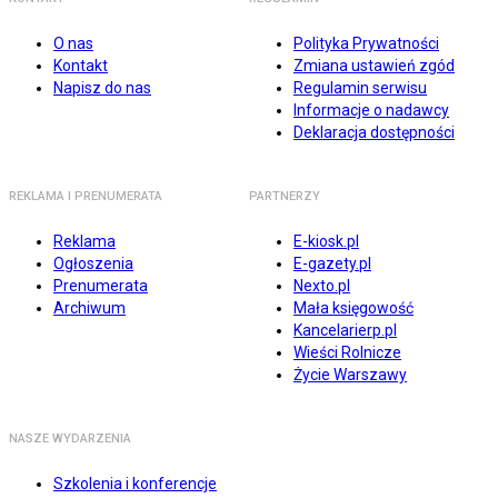
O nas
Polityka Prywatności
Kontakt
Zmiana ustawień zgód
Napisz do nas
Regulamin serwisu
Informacje o nadawcy
Deklaracja dostępności
REKLAMA I PRENUMERATA
PARTNERZY
Reklama
E-kiosk.pl
Ogłoszenia
E-gazety.pl
Prenumerata
Nexto.pl
Archiwum
Mała księgowość
Kancelarierp.pl
Wieści Rolnicze
Życie Warszawy
NASZE WYDARZENIA
Szkolenia i konferencje