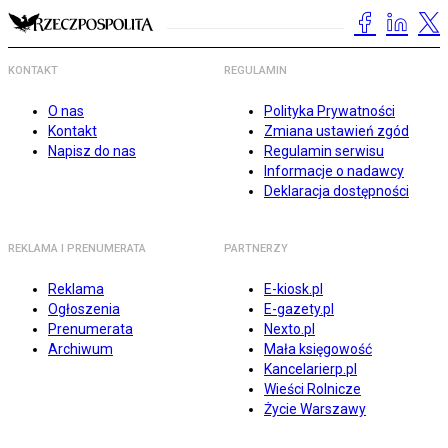
KONTAKT
REGULAMIN
O nas
Polityka Prywatności
Kontakt
Zmiana ustawień zgód
Napisz do nas
Regulamin serwisu
Informacje o nadawcy
Deklaracja dostępności
REKLAMA I PRENUMERATA
PARTNERZY
Reklama
E-kiosk.pl
Ogłoszenia
E-gazety.pl
Prenumerata
Nexto.pl
Archiwum
Mała księgowość
Kancelarierp.pl
Wieści Rolnicze
Życie Warszawy