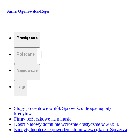
Anna Ogonowska-Rejer
Powiązane
Polecane
Najnowsze
Tagi
Stopy procentowe w dół. Sprawdź, o ile spadną raty
kredytów
Firmy pożyczkowe na minusie
Koszt budowy domu nie wzrośnie drastycznie w 2025 r.
Kredyty hipoteczne powodem kłótni w związkach. Sprzecza