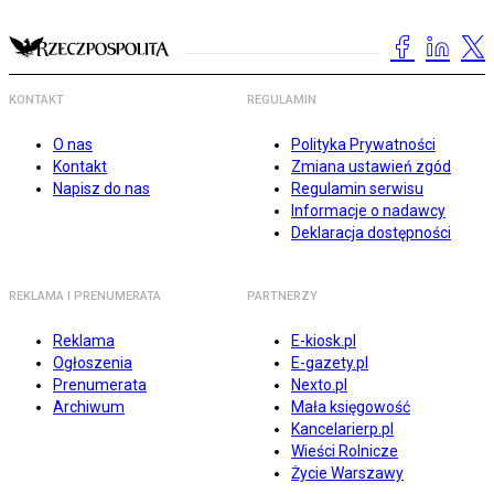
KONTAKT
REGULAMIN
O nas
Polityka Prywatności
Kontakt
Zmiana ustawień zgód
Napisz do nas
Regulamin serwisu
Informacje o nadawcy
Deklaracja dostępności
REKLAMA I PRENUMERATA
PARTNERZY
Reklama
E-kiosk.pl
Ogłoszenia
E-gazety.pl
Prenumerata
Nexto.pl
Archiwum
Mała księgowość
Kancelarierp.pl
Wieści Rolnicze
Życie Warszawy