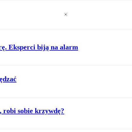
ę. Eksperci biją na alarm
zędzać
e, robi sobie krzywdę?