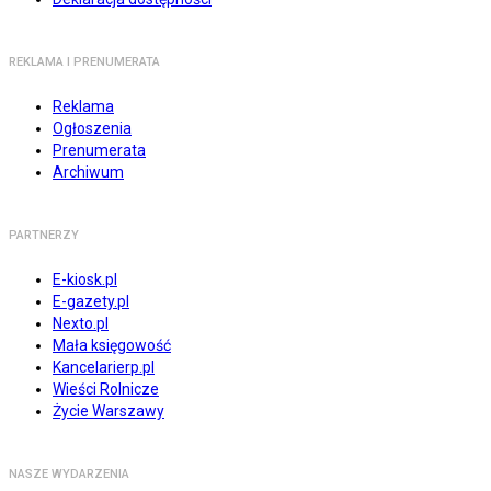
REKLAMA I PRENUMERATA
Reklama
Ogłoszenia
Prenumerata
Archiwum
PARTNERZY
E-kiosk.pl
E-gazety.pl
Nexto.pl
Mała księgowość
Kancelarierp.pl
Wieści Rolnicze
Życie Warszawy
NASZE WYDARZENIA