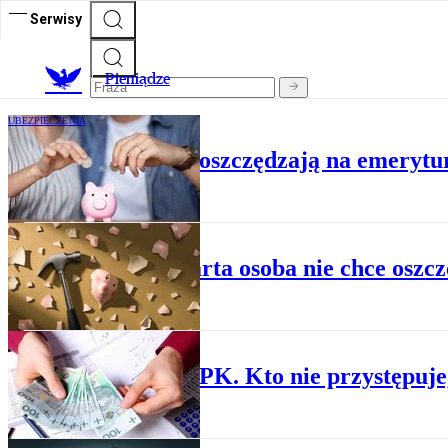
Serwisy
P
ieniądze
UBEZPIECZENIA
Młodzi Polacy nie oszczędzają na emerytur
OSZCZĘDZANIE
Co czwarta osoba nie chce oszc
OSZCZĘDZANIE
5 lat z PPK. Kto nie przystępuj
OSZCZĘDZANIE