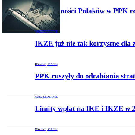
Oszczędności Polaków w PPK ro
OSZCZĘDZANIE
IKZE już nie tak korzystne dla
OSZCZĘDZANIE
PPK ruszyły do odrabiania stra
OSZCZĘDZANIE
Limity wpłat na IKE i IKZE w 2
OSZCZĘDZANIE